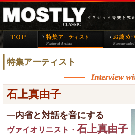
モーストリー・クラシックTOP
特集アーティ
特集アーティスト
Interview wi
石上真由子
―内省と対話を音にする
石上真由子
ヴァイオリニスト・