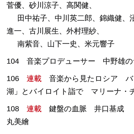
菅優、砂川涼子、高関健、
田中祐子、中川英二郎、錦織健、
進一、古川展生、外村理紗、
南紫音、山下一史、米元響子
104 音楽プロデューサー 中野雄
106
連載
音楽から見たロシア バ
湖」とバイロイト詣で マリーナ・
108
連載
鍵盤の血脈 井口基成 
丸美繪