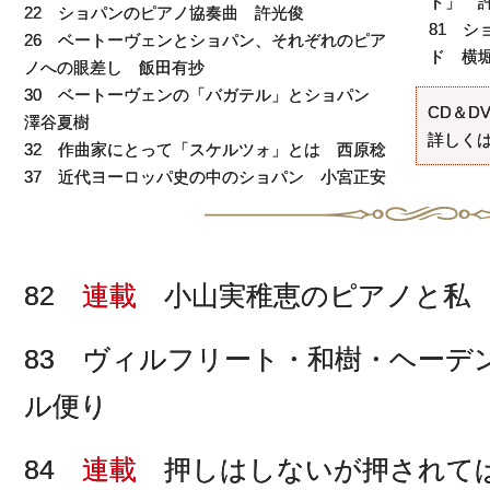
ド」 
22 ショパンのピアノ協奏曲 許光俊
81 
26 ベートーヴェンとショパン、それぞれのピア
ド 横
ノへの眼差し 飯田有抄
30 ベートーヴェンの「バガテル」とショパン
CD＆D
澤谷夏樹
詳しくは
32 作曲家にとって「スケルツォ」とは 西原稔
37 近代ヨーロッパ史の中のショパン 小宮正安
82
連載
小山実稚恵のピアノと私 
83 ヴィルフリート・和樹・ヘーデ
ル便り
84
連載
押しはしないが押されてば