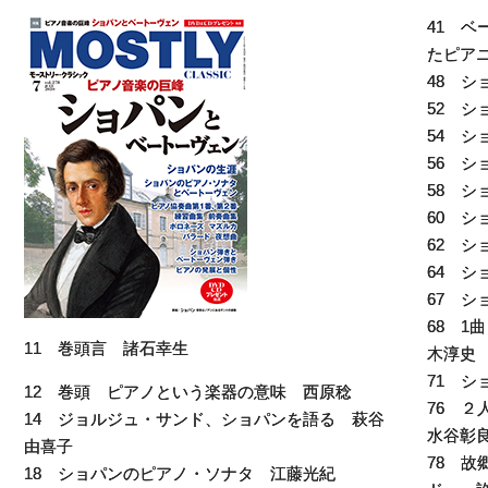
41 
たピア
48 
52 
54 シ
56 
58 
60 
62 
64 
67 
68 
11 巻頭言 諸石幸生
木淳史
71 
12 巻頭 ピアノという楽器の意味 西原稔
76 
14 ジョルジュ・サンド、ショパンを語る 萩谷
水谷彰
由喜子
78 
18 ショパンのピアノ・ソナタ 江藤光紀