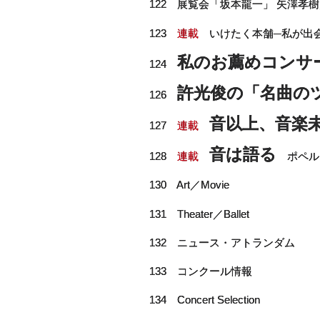
122 展覧会「坂本龍一」 矢澤孝
123
連載
いけたく本舗─私が出会
私のお薦めコンサ
124
許光俊の「名曲の
126
音以上、音楽
127
連載
音は語る
128
連載
ポペル
130 Art／Movie
131 Theater／Ballet
132 ニュース・アトランダム
133 コンクール情報
134 Concert Selection