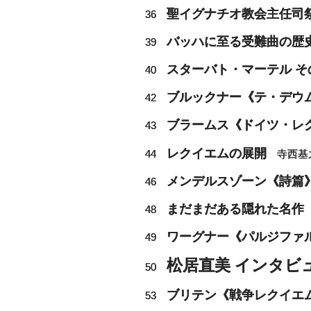
聖イグナチオ教会主任司
36
バッハに至る受難曲の歴
39
スターバト・マーテル そ
40
ブルックナー《テ・デウ
42
ブラームス《ドイツ・レ
43
レクイエムの展開
44
寺西基
メンデルスゾーン《詩篇
46
まだまだある隠れた名作
48
ワーグナー《パルジファ
49
松居直美 インタ
50
ブリテン《戦争レクイエ
53