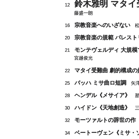
鈴木雅明 マタイ
12
藤盛一朗
宗教音楽へのいざない
16
松
宗教音楽の規範 パレスト
20
モンテヴェルディ 大規
21
宮越俊光
マタイ受難曲 劇的構成の
22
バッハ ミサ曲ロ短調
25
矢澤
ヘンデル《メサイア》
28
那
ハイドン《天地創造》
30
三
モーツァルトの辞世の作
32
ベートーヴェン《ミサ・
34