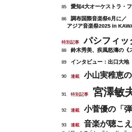
愛知4大オーケストラ・フ
85
調布国際音楽祭6月に／
86
アジア音楽祭2025 in 
パシフィッ
特別記事
鈴木秀美、疾風怒濤の《
88
インタビュー：出口大地
89
小山実稚恵
90
連載
宮澤敏
91
特別記事
小菅優の「
92
連載
音楽が聴こ
93
連載