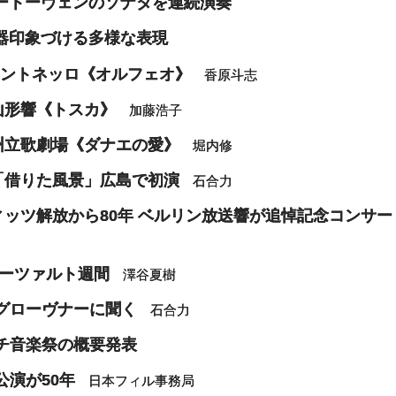
ベートーヴェンのソナタを連続演奏
大器印象づける多様な表現
アントネッロ《オルフェオ》
香原斗志
山形響《トスカ》
加藤浩子
州立歌劇場《ダナエの愛》
堀内修
「借りた風景」広島で初演
石合力
ッツ解放から80年 ベルリン放送響が追悼記念コンサー
モーツァルト週間
澤谷夏樹
グローヴナーに聞く
石合力
チ音楽祭の概要発表
公演が50年
日本フィル事務局