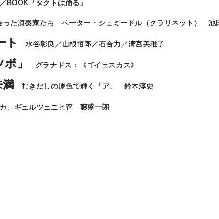
樹／BOOK『タクトは踊る』
った演奏家たち ペーター・シュミードル（クラリネット） 池
ート
水谷彰良／山根悟郎／石合力／清宮美稚子
ツボ」
グラナドス：《ゴイェスカス》
未満
むきだしの原色で輝く「ア」 鈴木淳史
カ、ギュルツェニヒ管 藤盛一朗