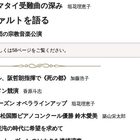
マタイ受難曲の深み
垣花理恵子
ツァルトを語る
団の宗教音楽公演
しくは58ページをご覧ください。
ル、阪哲朗指揮で《死の都》
加藤浩子
メン競演
香原斗志
ーズン オペララインアップ
垣花理恵子
浜松国際ピアノコンクール優勝 鈴木愛美
築山栄太郎
混沌の時代に希望を求めて