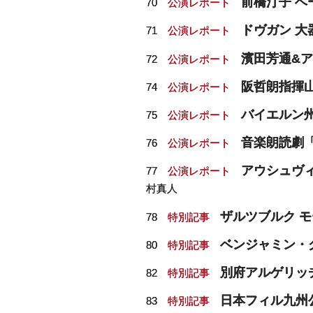
前橋汀子 
70
公演レポート
ドヴガン 
71
公演レポート
濱田芳通&
72
公演レポート
阪哲朗指揮
74
公演レポート
バイエルン
75
公演レポート
音楽朗読劇
76
公演レポート
アウシュヴィ
77
公演レポート
村真人
ザルツブルク 
78
特別記事
ベンジャミン・
80
特別記事
別府アルゲリッ
82
特別記事
日本フィル九州
83
特別記事