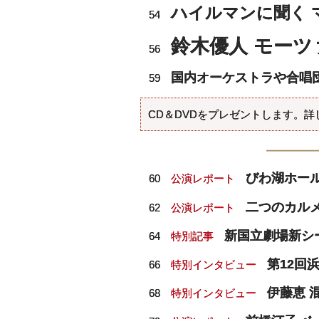
ハイルマンに聞く 
54
鈴木優人 モー
56
国内オーケストラや合唱
59
CD＆DVDをプレゼントします。詳
びわ湖ホー
60
公演レポート
二つのカル
62
公演レポート
新国立劇場新シ
64
特別記事
第12回
66
特別インタビュー
伊藤恵 
68
特別インタビュー