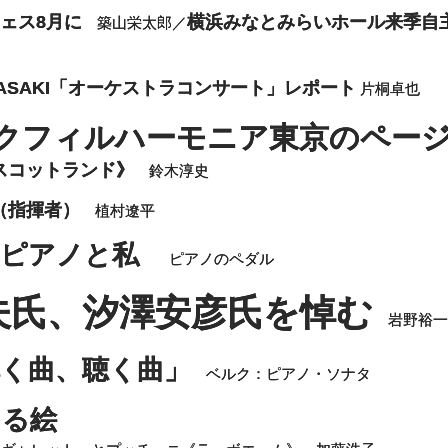
ェス8月に
横浜みなとみらいホール来季自
築山栄太郎／
KAWASAKI「オーケストラコンサート」レポート
片桐卓也
クフィルハーモニア東京のペー
スコットランド》
鈴木淳史
（指揮者）
植村遼平
のピアノと私
ピアノのペダル
夫氏、汐澤安彦氏を悼む
岩野裕一
弾く曲、聴く曲」
ベルク：ピアノ・ソナタ
える絵