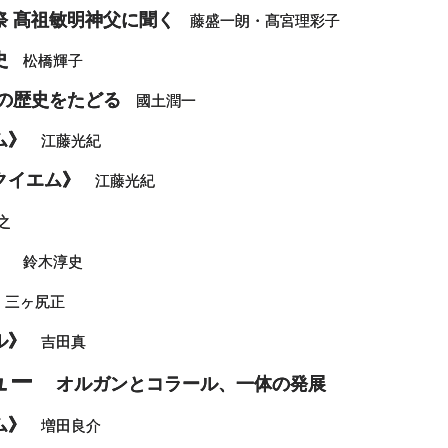
祭 髙祖敏明神父に聞く
藤盛一朗・髙宮理彩子
史
松橋輝子
の歴史をたどる
國土潤一
ム》
江藤光紀
クイエム》
江藤光紀
之
》
鈴木淳史
三ヶ尻正
ル》
吉田真
ビュー
オルガンとコラール、一体の発展
ム》
増田良介