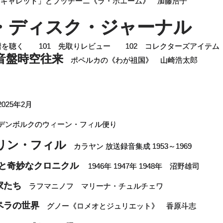
・ギャレット」とプッチーニ《ラ・ボエーム》 加藤浩子
・ディスク・ジャーナル
を聴く 101 先取りレビュー 102 コレクターズアイテム
音盤時空往来
ポペルカの《わが祖国》 山崎浩太郎
025年2月
ーデンボルクのウィーン・フィル便り
リン・フィル
カラヤン 放送録音集成 1953～1969
っと奇妙なクロニクル
1946年 1947年 1948年 沼野雄司
家たち
ラフマニノフ マリーナ・チュルチェワ
ペラの世界
グノー《ロメオとジュリエット》 香原斗志