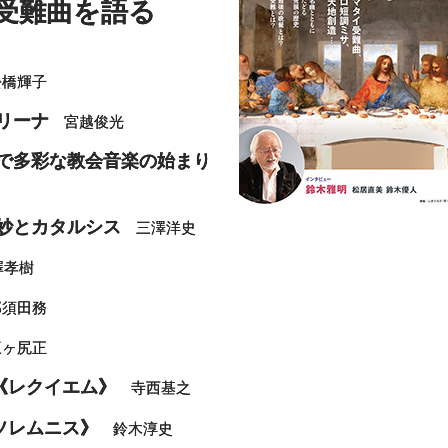
受難曲を語る
橋輝子
リーナ
宮越俊光
模で多彩な教会音楽の始まり
妙とカタルシス
三澤洋史
孝樹
須田務
ヶ尻正
《レクイエム》
寺西基之
ソレムニス》
鈴木淳史