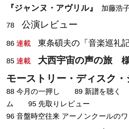
『ジャンヌ・アヴリル』
加藤浩
公演レビュー
78
東条碩夫の「音楽巡礼記」
86
連載
大西宇宙の声の旅
85
連載
モーストリー・ディスク・
88 今月の一押し 89 新譜を聴く
ム 95 先取りレビュー
96 音盤時空往来 アーノンクールの