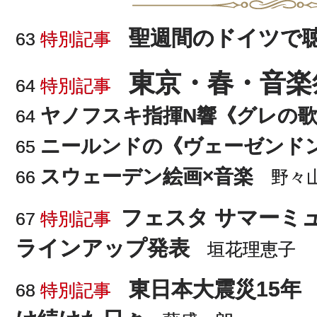
聖週間のドイツで
63
特別記事
東京・春・音楽
64
特別記事
ヤノフスキ指揮N響《グレの
64
ニールンドの《ヴェーゼンド
65
スウェーデン絵画×音楽
66
野々山
フェスタ サマーミュー
67
特別記事
ラインアップ発表
垣花理恵子
東日本大震災15年
68
特別記事