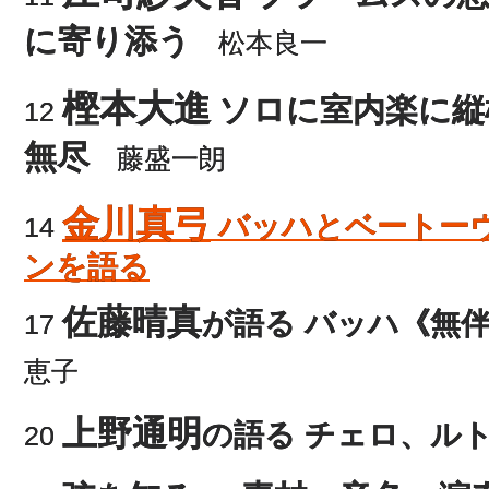
に寄り添う
松本良一
樫本大進
ソロに室内楽に縦
12
無尽
藤盛一朗
金川真弓
バッハとベートー
14
ンを語る
佐藤晴真
が語る バッハ《無
17
恵子
上野通明
の語る チェロ、ル
20