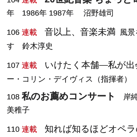
年 1986年 1987年 沼野雄司
音以上、音楽未満
106
連載
風景
す 鈴木淳史
いけたく本舗―私が出
107
連載
ー・コリン・デイヴィス（指揮者）
私のお薦めコンサート
108
岸純
美稚子
知れば知るほどオペラ
110
連載