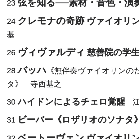
弦を知る──素材・音色・演
23
クレモナの奇跡
ヴァイオリ
24
基
ヴィヴァルディ
慈善院の学
26
バッハ
28
《無伴奏ヴァイオリンの
タ》 寺西基之
ハイドンによるチェロ覚醒
30
江
ビーバー《ロザリオのソナタ》
31
ベートーヴェン
ヴァイオリ
32