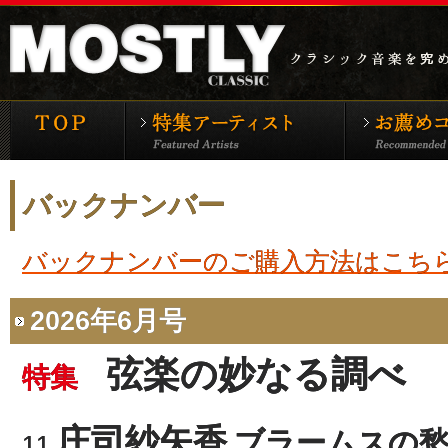
モーストリー・クラシックTOP
特集アーティ
バックナンバー
バックナンバーのご購入方法はこち
2026年6月号
弦楽の妙なる調べ
特集
庄司紗矢香
ブラームスの
11