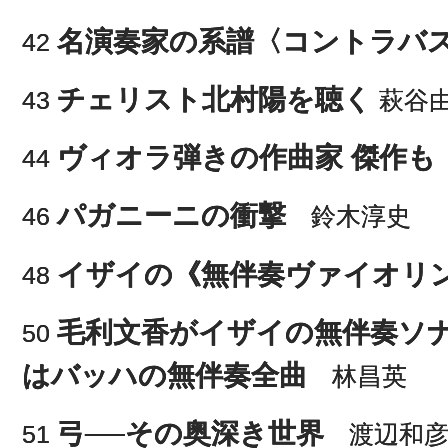
名演奏家の系譜〈コントラバ
42
チェリスト北村陽を聴く
43
萩谷
ヴィオラ弾きの作曲家 傑作も
44
パガニーニの衝撃
46
鈴木淳史
イザイの《無伴奏ヴァイオリ
48
毛利文香がイザイの無伴奏ソ
50
はバッハの無伴奏全曲
林昌英
弓──その奥深き世界
51
渡辺和