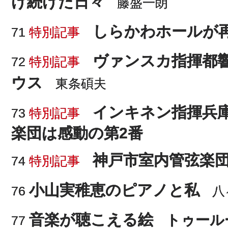
け続けた日々
藤盛一朗
しらかわホールが
71
特別記事
ヴァンスカ指揮都
72
特別記事
ウス
東条碩夫
インキネン指揮兵
73
特別記事
楽団は感動の第2番
神戸市室内管弦楽
74
特別記事
小山実稚恵のピアノと私
76
八
音楽が聴こえる絵
トゥール
77