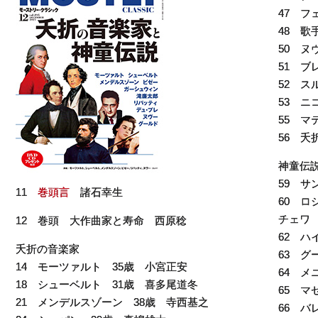
47 フ
48 
50 ヌ
51 ブ
52 ス
53 ニ
55 マ
56 
神童伝
59 
11
巻頭言
諸石幸生
60 
チェワ
12 巻頭 大作曲家と寿命 西原稔
62 
夭折の音楽家
63 グ
14 モーツァルト 35歳 小宮正安
64 メ
18 シューベルト 31歳 喜多尾道冬
65 マ
21 メンデルスゾーン 38歳 寺西基之
66 バ