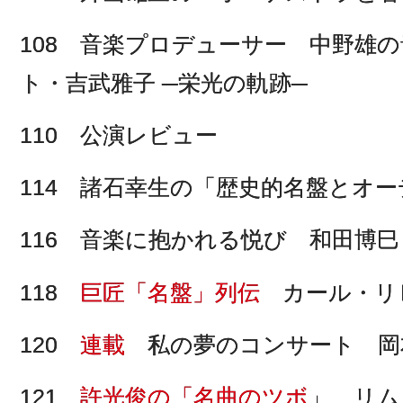
108 音楽プロデューサー 中野雄
ト・吉武雅子 ─栄光の軌跡─
110 公演レビュー
114 諸石幸生の「歴史的名盤とオ
116 音楽に抱かれる悦び 和田博巳
118
巨匠「名盤」列伝
カール・リ
120
連載
私の夢のコンサート 岡
121
許光俊の「名曲のツボ
」 リム