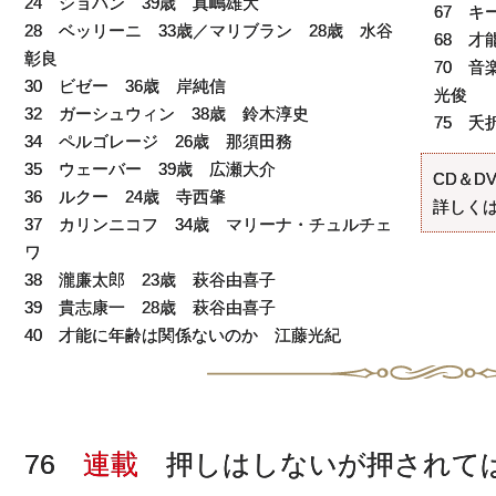
24 ショパン 39歳 真嶋雄大
67 キ
28 ベッリーニ 33歳／マリブラン 28歳 水谷
68 
彰良
70 
30 ビゼー 36歳 岸純信
光俊
32 ガーシュウィン 38歳 鈴木淳史
75 
34 ペルゴレージ 26歳 那須田務
35 ウェーバー 39歳 広瀬大介
CD＆D
36 ルクー 24歳 寺西肇
詳しくは
37 カリンニコフ 34歳 マリーナ・チュルチェ
ワ
38 瀧廉太郎 23歳 萩谷由喜子
39 貴志康一 28歳 萩谷由喜子
40 才能に年齢は関係ないのか 江藤光紀
76
連載
押しはしないが押されて