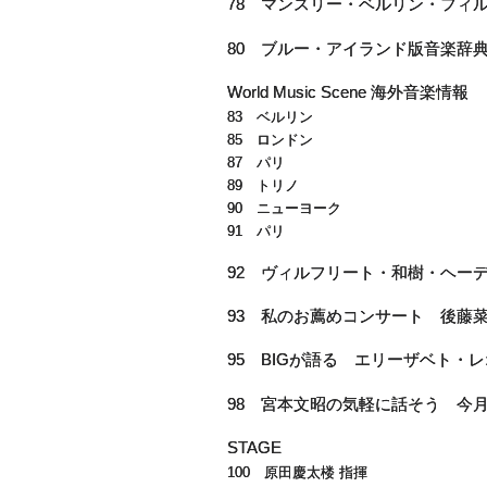
78 マンスリー・ベルリン・フィ
80 ブルー・アイランド版音楽辞典 
World Music Scene 海外音楽情報
83 ベルリン
85 ロンドン
87 パリ
89 トリノ
90 ニューヨーク
91 パリ
92 ヴィルフリート・和樹・ヘー
93 私のお薦めコンサート 後藤
95 BIGが語る エリーザベト・
98 宮本文昭の気軽に話そう 今
STAGE
100 原田慶太楼 指揮