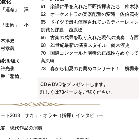
の変化
61 楽譜に手を入れた巨匠指揮者たち 鈴木淳
番「運命」 澤
62 オーケストラの楽器配置の変遷 佐伯茂樹
65 ドイツで最も信頼されているティーレマン
番「田園」 小
挑戦と課題 西原稔
66 古楽の成果を取り入れた現代の演奏 寺西
鈴木淳史
68 21世紀最新の演奏スタイル 鈴木淳史
中村孝義
70 国際コンクールと演奏の正統性をめぐっ
高久暁
解釈を聴く
73 春から初夏のお薦めコンサート！ 横堀朱
 許光俊
第６番「悲愴」
CD＆DVDをプレゼントします。
詳しくは73ページをご覧ください。
ト2018 サカリ・オラモ（指揮）インタビュー
私㊼ 現代作品の演奏