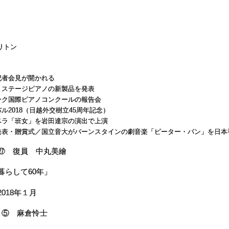
リトン
記者会見が開かれる
とステージピアノの新製品を発表
ーク国際ピアノコンクールの報告会
ル2018（日越外交樹立45周年記念）
ペラ「班女」を岩田達宗の演出で上演
者発表・贈賞式／国立音大がバーンスタインの劇音楽「ピーター・パン」を日本
成㉗ 復員 中丸美繪
暮らして60年」
018年１月
A ⑤ 麻倉怜士