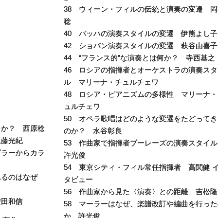
38 ウィーン・フィルの伝統と演奏の変遷 岡
稔
40 バッハの演奏スタイルの変遷 伊熊よし子
42 ショパン演奏スタイルの変遷 萩谷由喜子
44 “フランス的”な演奏とは何か？ 寺西基之
46 ロシアの指揮者とオーケストラの演奏スタ
ル マリーナ・チュルチェワ
48 ロシア・ピアニズムの多様性 マリーナ・
ュルチェワ
50 オペラ歌唱はどのような変遷をたどってき
るか？ 西原稔
のか？ 水谷彰良
江藤光紀
53 作曲家で指揮者ブーレーズの演奏スタイ
グラーからカラ
許光俊
54 東京シティ・フィル常任指揮者 高関健 
れるのはなぜ
タビュー
56 作曲家から見た〈演奏〉との距離 吉松隆
安田和信
58 マーラーはなぜ、楽譜改訂や編曲を行った
か 許光俊