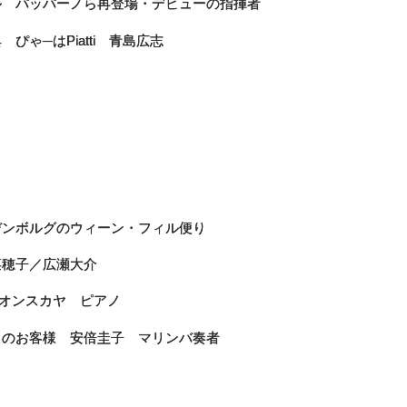
ル パッパーノら再登場・デビューの指揮者
ぴゃ─はPiatti 青島広志
デンボルグのウィーン・フィル便り
菜穂子／広瀬大介
レオンスカヤ ピアノ
月のお客様 安倍圭子 マリンバ奏者