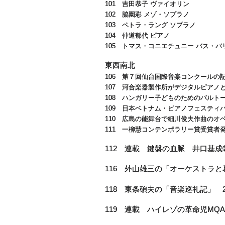
101 吉田恭子 ヴァイオリン
102 脇園彩 メゾ・ソプラノ
103 ペトラ・ラング ソプラノ
104 仲道郁代 ピアノ
105 トマス・コニエチュニー バス・バ
東西南北
106 第７回仙台国際音楽コンクールの
107 河合楽器製作所がデジタルピアノ
108 ハンガリー子どものためのバルト
109 日本ベトナム・ピアノフェスティバ
110 広島の能舞台で細川俊夫作曲のオ
111 一柳慧コンテンポラリー賞受賞
112 連載 鍵盤の血脈 井口基
116 外山雄三の「オーケストラと
118 東条碩夫の「音楽巡礼記」 2
119 連載 ハイレゾの革命児MQ