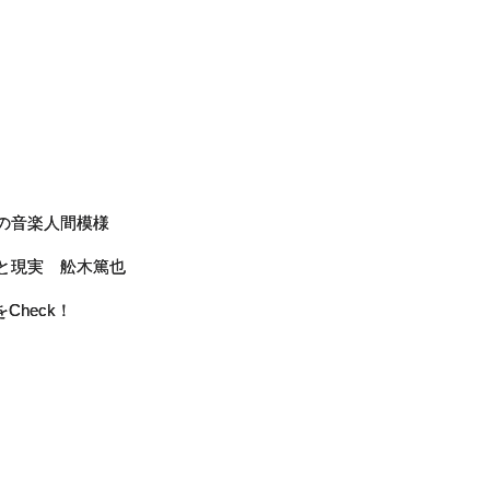
雄の音楽人間模様
夢と現実 舩木篤也
Check！