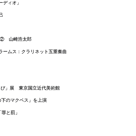
ーディオ」
巳
 ② 山崎浩太郎
ブラームス：クラリネット五重奏曲
ろこび」展 東京国立近代美術館
赤道の下のマクベス」を上演
式「罪と罰」