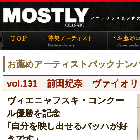
モーストリー・クラシックTOP
特集アーティ
お薦めアーティストバックナン
vol.131 前田妃奈 ヴァイオ
ヴィエニャフスキ・コンクー
ル優勝を記念
｢自分を映し出せるバッハが好
きです」