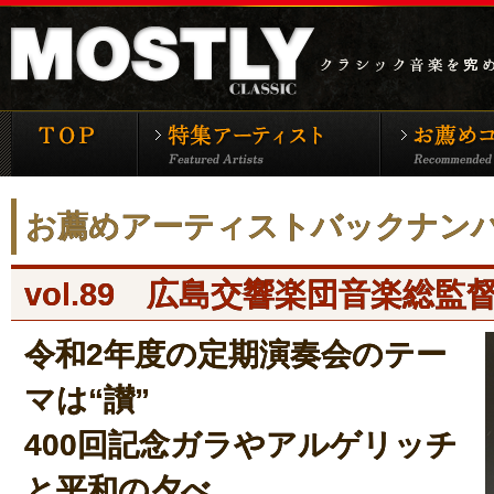
モーストリー・クラシックTOP
特集アーティ
お薦めアーティストバックナン
vol.89 広島交響楽団音楽総監
令和2年度の定期演奏会のテー
マは“讃”
400回記念ガラやアルゲリッチ
と平和の夕べ