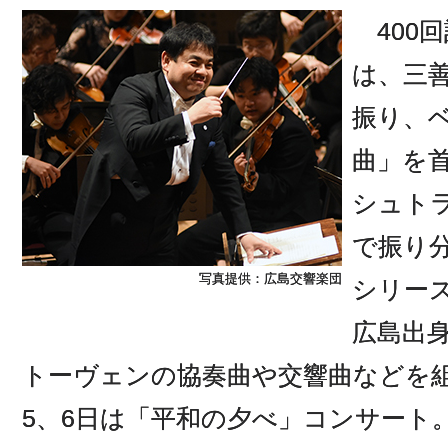
400回
は、三
振り、
曲」を首
シュト
で振り
写真提供：広島交響楽団
シリーズ
広島出
トーヴェンの協奏曲や交響曲などを
5、6日は「平和の夕べ」コンサート