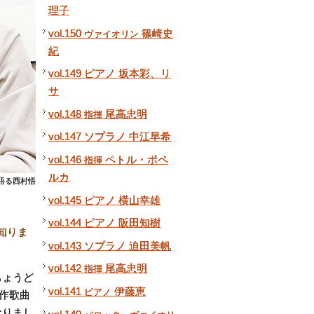
理子
vol.150
篠崎史
ヴァイオリン
紀
vol.149 ピアノ 坂本彩、リ
サ
vol.148
尾高忠明
指揮
vol.147 ソプラノ 中江早希
vol.146
ペトル・ポペ
指揮
ルカ
語る西村悟
vol.145 ピアノ 横山幸雄
vol.144 ピアノ 阪田知樹
知りま
vol.143 ソプラノ 迫田美帆
vol.142
尾高忠明
指揮
ちょうど
vol.141
伊藤恵
ピアノ
連作歌曲
なりまし