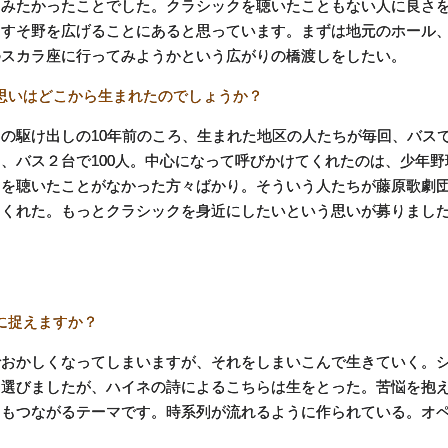
てみたかったことでした。クラシックを聴いたこともない人に良さ
、すそ野を広げることにあると思っています。まずは地元のホール
のスカラ座に行ってみようかという広がりの橋渡しをしたい。
思いはどこから生まれたのでしょうか？
の駆け出しの10年前のころ、生まれた地区の人たちが毎回、バス
、バス２台で100人。中心になって呼びかけてくれたのは、少年野
クを聴いたことがなかった方々ばかり。そういう人たちが藤原歌劇
てくれた。もっとクラシックを身近にしたいという思いが募りまし
に捉えますか？
おかしくなってしまいますが、それをしまいこんで生きていく。
を選びましたが、ハイネの詩によるこちらは生をとった。苦悩を抱
にもつながるテーマです。時系列が流れるように作られている。オ