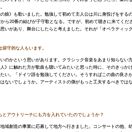
た。
の娘》も歌いました。勉強して初めて主人公は川に身投げをする
だから20番の結びが子守歌となる。ですが、初めて聴きに来てくだ
の思いがあり、舞台にしたらと考えました。それが「オペラティッ
は保守的な人もいます。
いのかという思いがあります。クラシック音楽をあまり知らない
夫人》に触れた方が歌曲も聴いてみたいと思った時に、そのきっか
せたい。「ドイツ語を勉強してください。そうすればこの曲の良さ
ではないでしょうか。アーティストの側がもっと工夫するべきでは
もとアウトリーチにも力を入れていたのでしょうか？
地域創造の事業に応募して地方へ行きました。コンサートの他、