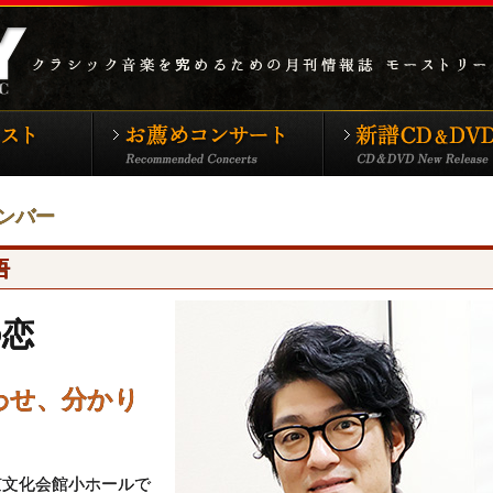
シックTOP
特集アーティスト
お薦めコンサート
ンバー
悟
の恋
わせ、分かり
京文化会館小ホールで