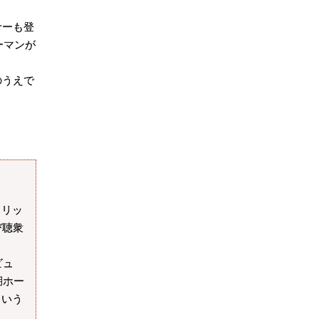
サーも登
ーマンが
のうえで
、リッ
び聴衆
ビュ
湖ホー
という