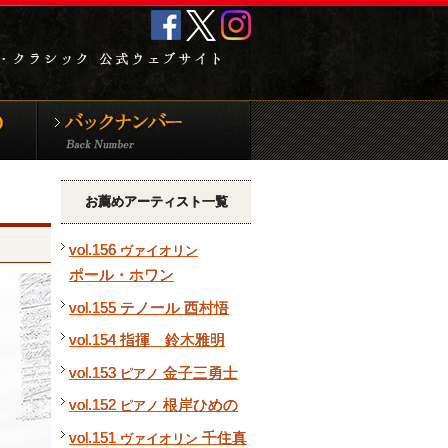
クラシック音
新譜CD＆DVD
バックナンバー
お薦めアーティスト一覧
vol.156
ヴァイオリン
ポール・ホワン
vol.155 テノール 西村悟
vol.154 指揮 鈴木雅明
vol.153
金子三勇士
ピアノ
vol.152
根岸ひめの
ピアノ
vol.151
千住真
ヴァイオリン