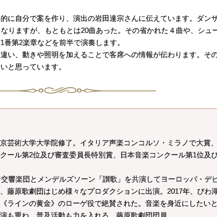
的に自分で案を作り、演出の岩田達宗さんに伝えています。ダン
らなりますが、もともとは20曲あった。その省かれた４曲や、シュ
1番第2楽章などを前半で演奏します。
違い、動きや照明を加えることで客席への情報が伝わります。そ
たいと思っています。
京芸術大学大学院修了。イタリア声楽コンコルソ・ミラノで大賞
クール第2位及び審査委員長特別賞、日本音楽コンクール第1位及
ロナ交響楽団とメンデルズソーン「讃歌」を共演してヨーロッパ・デ
、藤原歌劇団はじめ様々なプロダクションに出演。2017年、びわ
《ラインの黄金》のローゲ役で絶賛された。音楽を身近にしたい
演も重ね、普及活動も力を入れる。藤原歌劇団団員。