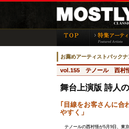
モーストリー・クラ
お薦めアーティストバックナ
vol.155 テノール 西村
舞台上演版 詩人
｢目線をお客さんに合
やすく」
テノールの西村悟が5月9日、東