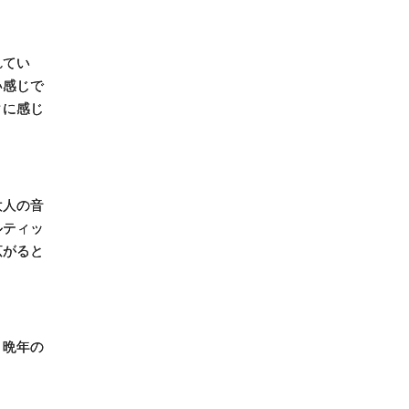
れてい
い感じで
クに感じ
大人の音
ルティッ
広がると
、晩年の