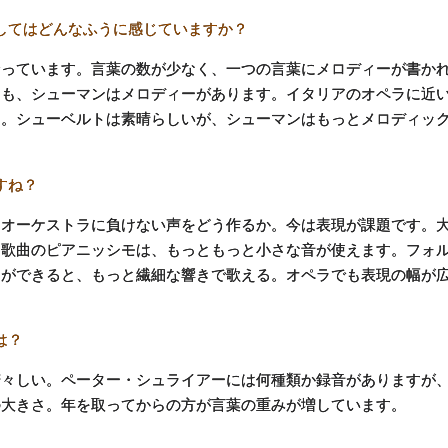
してはどんなふうに感じていますか？
っています。言葉の数が少なく、一つの言葉にメロディーが書か
にも、シューマンはメロディーがあります。イタリアのオペラに近
と。シューベルトは素晴らしいが、シューマンはもっとメロディッ
すね？
オーケストラに負けない声をどう作るか。今は表現が課題です。
、歌曲のピアニッシモは、もっともっと小さな音が使えます。フォ
曲ができると、もっと繊細な響きで歌える。オペラでも表現の幅が
は？
々しい。ペーター・シュライアーには何種類か録音がありますが
の大きさ。年を取ってからの方が言葉の重みが増しています。