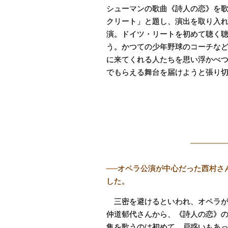
シューマンの歌曲《詩人の恋》を
クリート」と題し、演出を取り入
演。ドイツ・リートを初めて聴く
う。かつての少年野球のコーチな
に来てくれる人たちを思い浮かべ
でもらえる舞台を届けようと張り
──オペラ公演が中心だった西村さ
した。
三密を避けるといわれ、オペラが
仲道郁代さんから、《詩人の恋》の
集を歌うのは初めて。戸惑いもあ