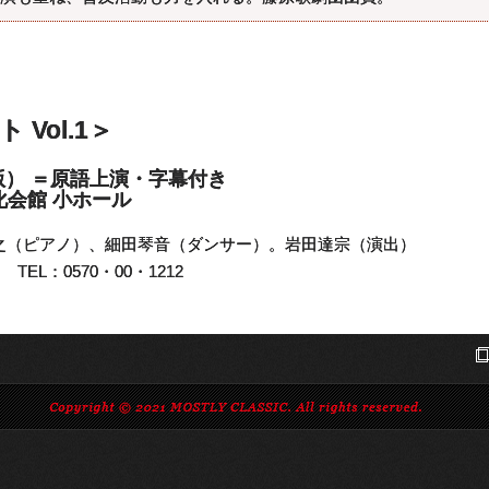
Vol.1＞
版） ＝原語上演・字幕付き
文化会館 小ホール
之（ピアノ）、細田琴音（ダンサー）。岩田達宗（演出）
L：0570・00・1212