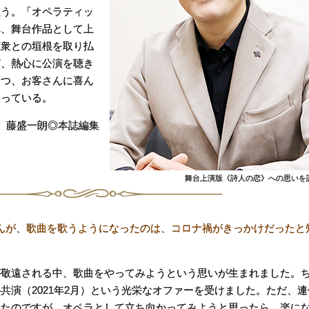
歌う。「オペラティッ
れ、舞台作品として上
聴衆との垣根を取り払
ど、熱心に公演を聴き
つつ、お客さんに喜ん
切っている。
藤盛一朗◎本誌編集
舞台上演版《詩人の恋》への思いを
んが、歌曲を歌うようになったのは、コロナ禍がきっかけだったと
敬遠される中、歌曲をやってみようという思いが生まれました。
共演（2021年2月）という光栄なオファーを受けました。ただ、
ったのですが、オペラとして立ち向かってみようと思ったら、楽に