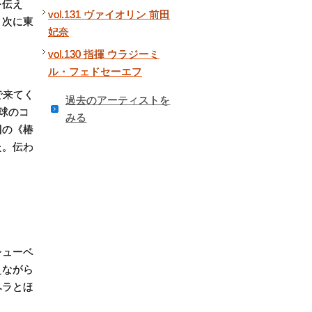
を伝え
vol.131 ヴァイオリン 前田
、次に東
妃奈
vol.130 指揮 ウラジーミ
ル・フェドセーエフ
で来てく
過去のアーティストを
球のコ
みる
団の《椿
た。伝わ
シューベ
えながら
ペラとほ