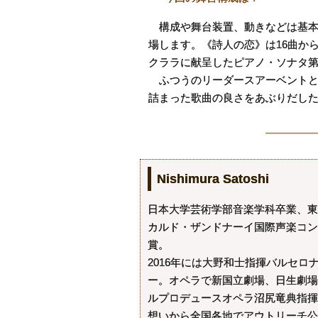
構成や舞台装置、動きなどは基本
場します。《詩人の恋》は16曲か
クララに献呈したピアノ・ソナタ第
ふつうのリーダースアーベントと
詰まった歌曲の良さをあぶりだし
Nishimura Satoshi
日本大学芸術学部音楽学科卒業、東
カルド・ザンドナーイ国際声楽コン
賞。
2016年には大野和士指揮バルセ
ー。オペラで新国立劇場、日生劇場
ルプロデュースオペラ沼尻竜典指揮
想いから全国各地でアウトリーチ公