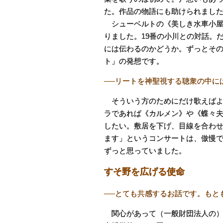
た。作品の物語にも助けられまし
シューベルトの《美しき水車小屋
りました。19番の小川との対話。
には伝わるのかどうか。ずっとそ
ト」の発想です。
──リートを神聖視する聴衆の中に
そういう方のためにだけ歌えばよ
ラであれば《カルメン》や《蝶々
したい。敷居を下げ、目線を合わ
ます」というコンサートは、傲慢
ずっと思っていました。
すそ野を広げる使命
──とても共感するお話です。もと
関心があって（一般財団法人の）