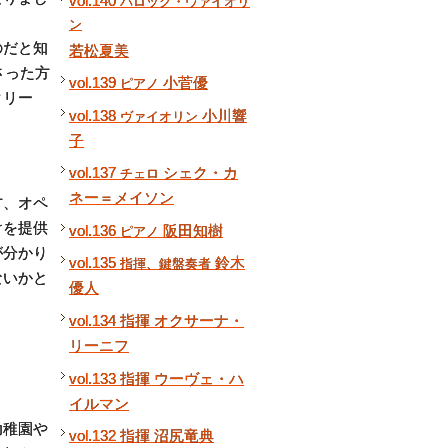
vol.140
バロック・ヴァイオリ
ン
のだと知
若松夏美
さった方
vol.139
小菅優
ピアノ
クリー
vol.138
小川響
ヴァイオリン
子
vol.137
シェク・カ
チェロ
ネー＝メイソン
方、オペ
けを提供
vol.136
阪田知樹
ピアノ
が分かり
vol.135
鈴木
指揮、鍵盤奏者
ないかと
優人
vol.134 指揮 オクサーナ・
リーニフ
vol.133 指揮 ウーヴェ・ハ
イルマン
幼稚園や
vol.132 指揮 沼尻竜典