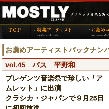
モーストリー・クラシックTOP
特集アーティ
お薦めアーティストバックナン
vol.45
バス 平野和
ブレゲンツ音楽祭で珍しい「ア
ムレット」に出演
クラシカ・ジャパンで９月25日
に初回放送